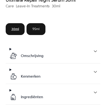
Ultimate Repair Night Serum 30ml
Care
Leave-In Treatments
30ml
30ml
95ml
Omschrijving
Kenmerken
Ingrediënten