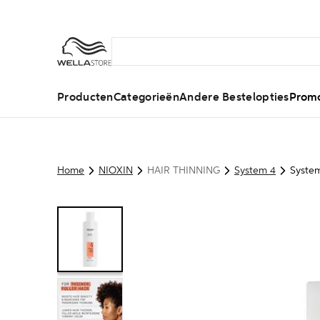
Producten
Categorieën
Andere Bestelopties
Promo
Home
NIOXIN
HAIR THINNING
System 4
System