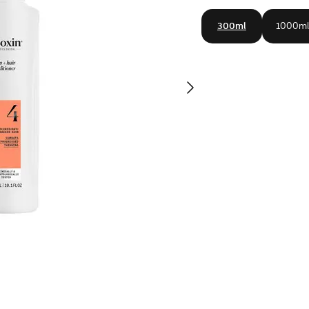
300ml
1000ml