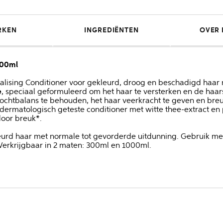
RKEN
INGREDIËNTEN
OVER 
300ml
talising Conditioner voor gekleurd, droog en beschadigd haar
e
, speciaal geformuleerd om het haar te versterken en de haars
ochtbalans te behouden, het haar veerkracht te geven en breu
 dermatologisch geteste conditioner met witte thee-extract en 
door breuk*.
kleurd haar met normale tot gevorderde uitdunning. Gebruik m
 Verkrijgbaar in 2 maten: 300ml en 1000ml.